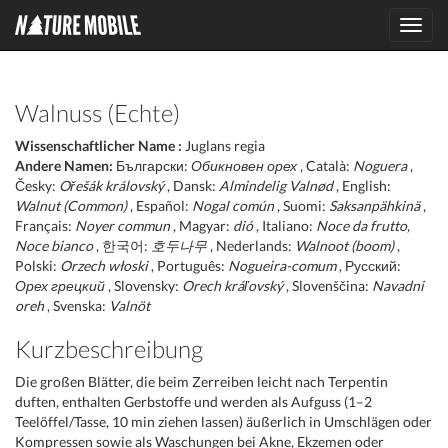
Toggl
navig
Walnuss (Echte)
Wissenschaftlicher Name :
Juglans regia
Andere Namen:
Български:
Обикновен орех
, Català:
Noguera
,
Česky:
Ořešák královský
, Dansk:
Almindelig Valnød
, English:
Walnut (Common)
, Español:
Nogal común
, Suomi:
Saksanpähkinä
,
Français:
Noyer commun
, Magyar:
dió
, Italiano:
Noce da frutto,
Noce bianco
, 한국어:
호두나무
, Nederlands:
Walnoot (boom)
,
Polski:
Orzech włoski
, Português:
Nogueira-comum
, Русский:
Орех грецкий
, Slovensky:
Orech kráľovský
, Slovenščina:
Navadni
oreh
, Svenska:
Valnöt
Kurzbeschreibung
Die großen Blätter, die beim Zerreiben leicht nach Terpentin
duften, enthalten Gerbstoffe und werden als Aufguss (1–2
Teelöffel/Tasse, 10 min ziehen lassen) äußerlich in Umschlägen oder
Kompressen sowie als Waschungen bei Akne, Ekzemen oder