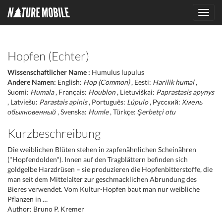
Toggl
navig
Hopfen (Echter)
Wissenschaftlicher Name :
Humulus lupulus
Andere Namen:
English:
Hop (Common)
, Eesti:
Harilik humal
,
Suomi:
Humala
, Français:
Houblon
, Lietuviškai:
Paprastasis apynys
, Latviešu:
Parastais apinis
, Português:
Lúpulo
, Русский:
Хмель
обыкновенный
, Svenska:
Humle
, Türkçe:
Şerbetçi otu
Kurzbeschreibung
Die weiblichen Blüten stehen in zapfenähnlichen Scheinähren
("Hopfendolden"). Innen auf den Tragblättern befinden sich
goldgelbe Harzdrüsen – sie produzieren die Hopfenbitterstoffe, die
man seit dem Mittelalter zur geschmacklichen Abrundung des
Bieres verwendet. Vom Kultur-Hopfen baut man nur weibliche
Pflanzen in …
Author: Bruno P. Kremer