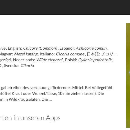
rie
, English:
Chicory (Common)
, Español:
Achicoria común
,
Magyar:
Mezei katáng
, Italiano:
Cicoria comune
, 日本語:
チコリー
goriņš
, Nederlands:
Wilde cichorei
, Polski:
Cykoria podróżnik
,
й
, Svenska:
Cikoria
s galletreibendes, verdauungsförderndes Mittel. Bei Völlegefühl
öffel Kraut oder Wurzel/Tasse, 10 min ziehen lassen). Die
n in Wildkrautsalaten. Die …
rten in unseren Apps