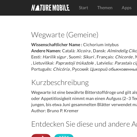
Start
Themen
Apps
Wegwarte (Gemeine)
Wissenschaftlicher Name :
Cichorium intybus
Andere Namen:
Català:
Xicoira
, Dansk:
Almindelig Ciko
Eesti:
Harilik sigur
, Suomi:
Sikuri
, Français:
Chicorée
, 
, Lietuviškai:
Paprastoji trūkažolė
, Latviešu:
Parastais ci
Português:
Chicória
, Русский:
Цикорий обыкновенны
Kurzbeschreibung
Wegwarte ist eine bewährte Bitterstoffdroge und gilt al
oder Appetitlosigkeit nimmt man einen Aufguss (2–3 Teel
jungen, bis etwa Juni gesammelten Blätter verwendet ma
Author: Bruno P. Kremer
Entdecken Sie diese und andere A