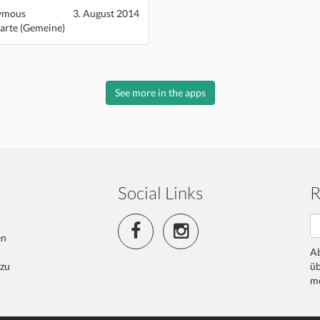
ymous
3. August 2014
rte (Gemeine)
See more in the apps
Social Links
R
en
Ab
 zu
üb
me