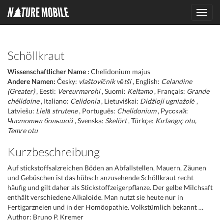
Toggl
navig
Schöllkraut
Wissenschaftlicher Name :
Chelidonium majus
Andere Namen:
Česky:
vlaštovičník větší
, English:
Celandine
(Greater)
, Eesti:
Vereurmarohi
, Suomi:
Keltamo
, Français:
Grande
chélidoine
, Italiano:
Celidonia
, Lietuviškai:
Didžioji ugniažolė
,
Latviešu:
Lielā strutene
, Português:
Chelidonium
, Русский:
Чистотел большой
, Svenska:
Skelört
, Türkçe:
Kırlangıç otu,
Temre otu
Kurzbeschreibung
Auf stickstoffsalzreichen Böden an Abfallstellen, Mauern, Zäunen
und Gebüschen ist das hübsch anzusehende Schöllkraut recht
häufig und gilt daher als Stickstoffzeigerpflanze. Der gelbe Milchsaft
enthält verschiedene Alkaloide. Man nutzt sie heute nur in
Fertigarzneien und in der Homöopathie. Volkstümlich bekannt …
Author: Bruno P. Kremer