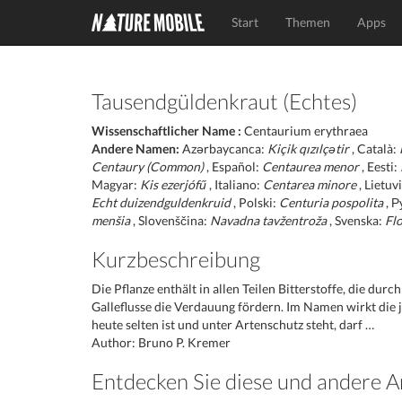
Start
Themen
Apps
Tausendgüldenkraut (Echtes)
Wissenschaftlicher Name :
Centaurium erythraea
Andere Namen:
Azərbaycanca:
Kiçik qızılçətir
, Català:
Centaury (Common)
, Español:
Centaurea menor
, Eesti:
Magyar:
Kis ezerjófű
, Italiano:
Centarea minore
, Lietuv
Echt duizendguldenkruid
, Polski:
Centuria pospolita
, Р
menšia
, Slovenščina:
Navadna tavžentroža
, Svenska:
Fl
Kurzbeschreibung
Die Pflanze enthält in allen Teilen Bitterstoffe, die du
Galleflusse die Verdauung fördern. Im Namen wirkt die 
heute selten ist und unter Artenschutz steht, darf …
Author: Bruno P. Kremer
Entdecken Sie diese und andere A