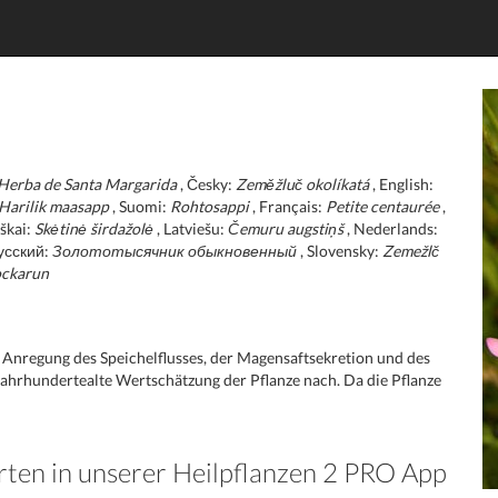
Herba de Santa Margarida
, Česky:
Zeměžluč okolíkatá
, English:
Harilik maasapp
, Suomi:
Rohtosappi
, Français:
Petite centaurée
,
iškai:
Skėtinė širdažolė
, Latviešu:
Čemuru augstiņš
, Nederlands:
усский:
Золототысячник обыкновенный
, Slovensky:
Zemežlč
ockarun
rch Anregung des Speichelflusses, der Magensaftsekretion und des
jahrhundertealte Wertschätzung der Pflanze nach. Da die Pflanze
rten in unserer Heilpflanzen 2 PRO App