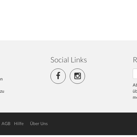
Social Links
R
en
Ab
 zu
üb
me
AGB
Hilfe
Über Uns