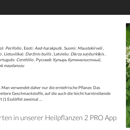
ol:
Perifollo
, Eesti:
Aed-harakputk
, Suomi:
Maustekirveli
,
o
, Lietuviškai:
Daržinis builis
, Latviešu:
Dārza suņburkšķis
,
ortuguês:
Cerefólio
, Русский:
Купырь бутенелистный,
nk maydanozu
 Man verwendet daher nur die erntefrische Pflanze. Das
eitere Geschmackstoffe, auf die auch die leicht harntreibende
 (1 Esslöffel zweimal …
rten in unserer Heilpflanzen 2 PRO App