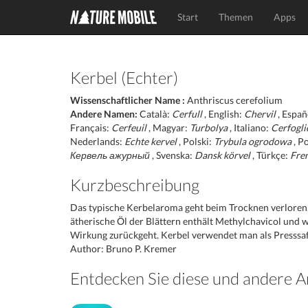
Start
Themen
Apps
Kerbel (Echter)
Wissenschaftlicher Name :
Anthriscus cerefolium
Andere Namen:
Català:
Cerfull
, English:
Chervil
, Españ
Français:
Cerfeuil
, Magyar:
Turbolya
, Italiano:
Cerfogli
Nederlands:
Echte kervel
, Polski:
Trybula ogrodowa
, P
Кервель ажурный
, Svenska:
Dansk körvel
, Türkçe:
Fre
Kurzbeschreibung
Das typische Kerbelaroma geht beim Trocknen verloren.
ätherische Öl der Blättern enthält Methylchavicol und w
Wirkung zurückgeht. Kerbel verwendet man als Presssaft
Author: Bruno P. Kremer
Entdecken Sie diese und andere A