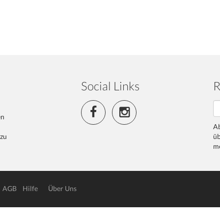
Social Links
R
en
Ab
 zu
üb
me
AGB
Hilfe
Über Uns