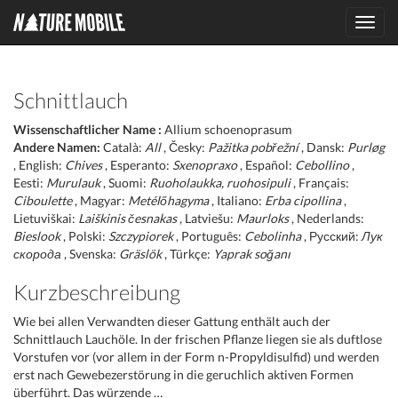
Toggl
navig
Schnittlauch
Wissenschaftlicher Name :
Allium schoenoprasum
Andere Namen:
Català:
All
, Česky:
Pažitka pobřežní
, Dansk:
Purløg
, English:
Chives
, Esperanto:
Sxenopraxo
, Español:
Cebollino
,
Eesti:
Murulauk
, Suomi:
Ruoholaukka, ruohosipuli
, Français:
Ciboulette
, Magyar:
Metélőhagyma
, Italiano:
Erba cipollina
,
Lietuviškai:
Laiškinis česnakas
, Latviešu:
Maurloks
, Nederlands:
Bieslook
, Polski:
Szczypiorek
, Português:
Cebolinha
, Русский:
Лук
скорода
, Svenska:
Gräslök
, Türkçe:
Yaprak soğanı
Kurzbeschreibung
Wie bei allen Verwandten dieser Gattung enthält auch der
Schnittlauch Lauchöle. In der frischen Pflanze liegen sie als duftlose
Vorstufen vor (vor allem in der Form n-Propyldisulfid) und werden
erst nach Gewebezerstörung in die geruchlich aktiven Formen
überführt. Das würzende …