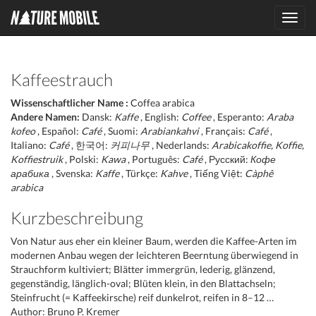
Toggl
navig
Kaffeestrauch
Wissenschaftlicher Name :
Coffea arabica
Andere Namen:
Dansk:
Kaffe
, English:
Coffee
, Esperanto:
Araba
kofeo
, Español:
Café
, Suomi:
Arabiankahvi
, Français:
Café
,
Italiano:
Café
, 한국어:
커피나무
, Nederlands:
Arabicakoffie, Koffie,
Koffiestruik
, Polski:
Kawa
, Português:
Café
, Русский:
Кофе
арабика
, Svenska:
Kaffe
, Türkçe:
Kahve
, Tiếng Việt:
Càphê
arabica
Kurzbeschreibung
Von Natur aus eher ein kleiner Baum, werden die Kaffee-Arten im
modernen Anbau wegen der leichteren Beerntung überwiegend in
Strauchform kultiviert; Blätter immergrün, lederig, glänzend,
gegenständig, länglich-oval; Blüten klein, in den Blattachseln;
Steinfrucht (= Kaffeekirsche) reif dunkelrot, reifen in 8–12 …
Author: Bruno P. Kremer