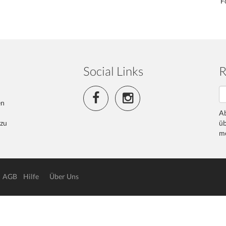
F
Social Links
R
en
Ab
 zu
üb
me
AGB
Hilfe
Über Uns