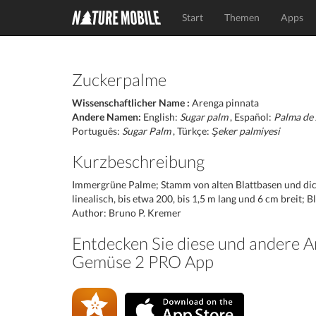
Start
Themen
Apps
Zuckerpalme
Wissenschaftlicher Name :
Arenga pinnata
Andere Namen:
English:
Sugar palm
, Español:
Palma de
Português:
Sugar Palm
, Türkçe:
Şeker palmiyesi
Kurzbeschreibung
Immergrüne Palme; Stamm von alten Blattbasen und dich
linealisch, bis etwa 200, bis 1,5 m lang und 6 cm breit
Author: Bruno P. Kremer
Entdecken Sie diese und andere A
Gemüse 2 PRO App