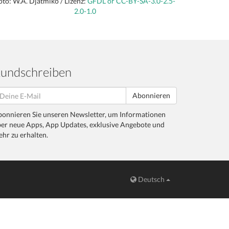
oto: W.A. Djatmiko / Lizenz:
GFDL or CC-BY-SA-3.0-2.5-
2.0-1.0
undschreiben
Abonnieren
onnieren Sie unseren Newsletter, um Informationen
er neue Apps, App Updates, exklusive Angebote und
hr zu erhalten.
Deutsch