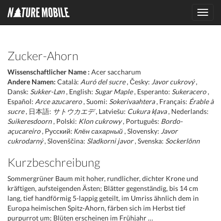
Toggl
navig
Zucker-Ahorn
Wissenschaftlicher Name :
Acer saccharum
Andere Namen:
Català:
Auró del sucre
, Česky:
Javor cukrový
,
Dansk:
Sukker-Løn
, English:
Sugar Maple
, Esperanto:
Sukeracero
,
Español:
Arce azucarero
, Suomi:
Sokerivaahtera
, Français:
Érable à
sucre
, 日本語:
サトウカエデ
, Latviešu:
Cukura kļava
, Nederlands:
Suikeresdoorn
, Polski:
Klon cukrowy
, Português:
Bordo-
açucareiro
, Русский:
Клён сахарный
, Slovensky:
Javor
cukrodarný
, Slovenščina:
Sladkorni javor
, Svenska:
Sockerlönn
Kurzbeschreibung
Sommergrüner Baum mit hoher, rundlicher, dichter Krone und
kräftigen, aufsteigenden Ästen; Blätter gegenständig, bis 14 cm
lang, tief handförmig 5-lappig geteilt, im Umriss ähnlich dem in
Europa heimischen Spitz-Ahorn, färben sich im Herbst tief
purpurrot um; Blüten erscheinen im Frühjahr …