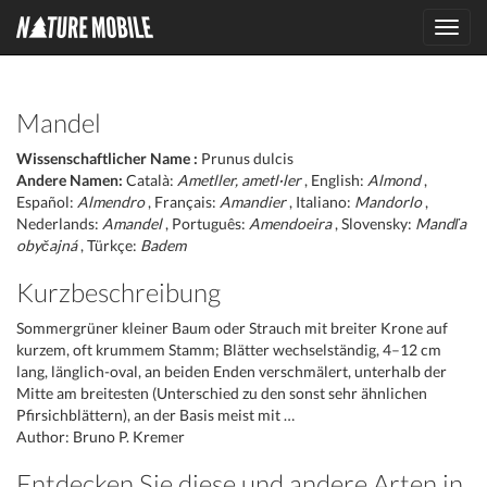
Toggl
navig
Mandel
Wissenschaftlicher Name :
Prunus dulcis
Andere Namen:
Català:
Ametller, ametl·ler
, English:
Almond
,
Español:
Almendro
, Français:
Amandier
, Italiano:
Mandorlo
,
Nederlands:
Amandel
, Português:
Amendoeira
, Slovensky:
Mandľa
obyčajná
, Türkçe:
Badem
Kurzbeschreibung
Sommergrüner kleiner Baum oder Strauch mit breiter Krone auf
kurzem, oft krummem Stamm; Blätter wechselständig, 4–12 cm
lang, länglich-oval, an beiden Enden verschmälert, unterhalb der
Mitte am breitesten (Unterschied zu den sonst sehr ähnlichen
Pfirsichblättern), an der Basis meist mit …
Author: Bruno P. Kremer
Entdecken Sie diese und andere Arten in