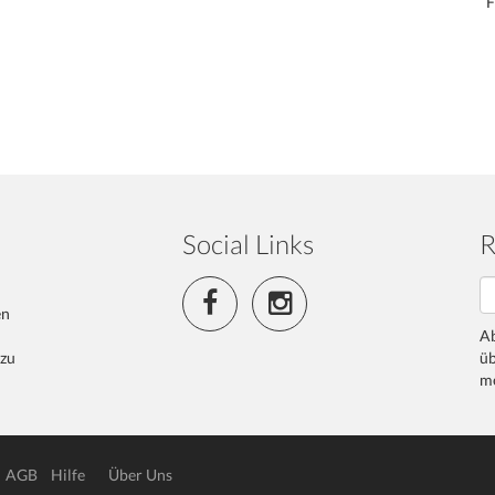
F
Social Links
R
en
Ab
 zu
üb
me
AGB
Hilfe
Über Uns