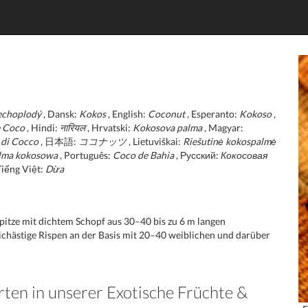
echoplodý
, Dansk:
Kokos
, English:
Coconut
, Esperanto:
Kokoso
,
e Coco
, Hindi:
नारियल
, Hrvatski:
Kokosova palma
, Magyar:
di Cocco
, 日本語:
ココナッツ
, Lietuviškai:
Riešutinė kokospalmė
lma kokosowa
, Português:
Coco de Bahia
, Русский:
Кокосовая
Tiếng Việt:
Dừa
tze mit dichtem Schopf aus 30–40 bis zu 6 m langen
eichästige Rispen an der Basis mit 20–40 weiblichen und darüber
rten in unserer Exotische Früchte &