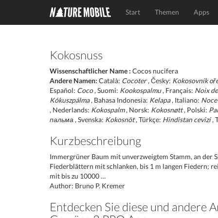
Start
Themen
Apps
Kokosnuss
Wissenschaftlicher Name :
Cocos nucifera
Andere Namen:
Català:
Cocoter
, Česky:
Kokosovník oř
Español:
Coco
, Suomi:
Kookospalmu
, Français:
Noix d
Kókuszpálma
, Bahasa Indonesia:
Kelapa
, Italiano:
Noce 
, Nederlands:
Kokospalm
, Norsk:
Kokosnøtt
, Polski:
Pa
пальма
, Svenska:
Kokosnöt
, Türkçe:
Hindistan cevizi
, 
Kurzbeschreibung
Immergrüner Baum mit unverzweigtem Stamm, an der Spi
Fiederblättern mit schlanken, bis 1 m langen Fiedern; r
mit bis zu 10000 …
Author: Bruno P. Kremer
Entdecken Sie diese und andere A