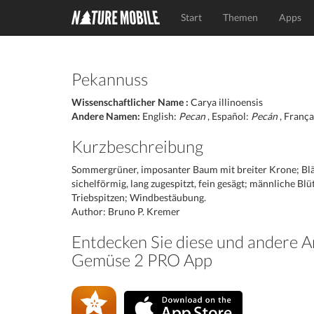
Start
Themen
Apps
Pekannuss
Wissenschaftlicher Name :
Carya illinoensis
Andere Namen:
English:
Pecan
, Español:
Pecán
, França
Kurzbeschreibung
Sommergrüner, imposanter Baum mit breiter Krone; Blätt
sichelförmig, lang zugespitzt, fein gesägt; männliche Bl
Triebspitzen; Windbestäubung.
Author: Bruno P. Kremer
Entdecken Sie diese und andere A
Gemüse 2 PRO App