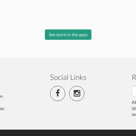
See more in the apps
Social Links
R
en
Ab
 zu
üb
me