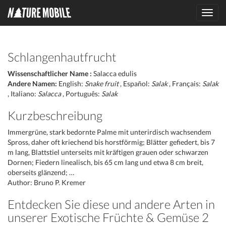
Toggl
navig
Schlangenhautfrucht
Wissenschaftlicher Name :
Salacca edulis
Andere Namen:
English:
Snake fruit
, Español:
Salak
, Français:
Salak
, Italiano:
Salacca
, Português:
Salak
Kurzbeschreibung
Immergrüne, stark bedornte Palme mit unterirdisch wachsendem
Spross, daher oft kriechend bis horstförmig; Blätter gefiedert, bis 7
m lang, Blattstiel unterseits mit kräftigen grauen oder schwarzen
Dornen; Fiedern linealisch, bis 65 cm lang und etwa 8 cm breit,
oberseits glänzend; …
Author: Bruno P. Kremer
Entdecken Sie diese und andere Arten in
unserer Exotische Früchte & Gemüse 2