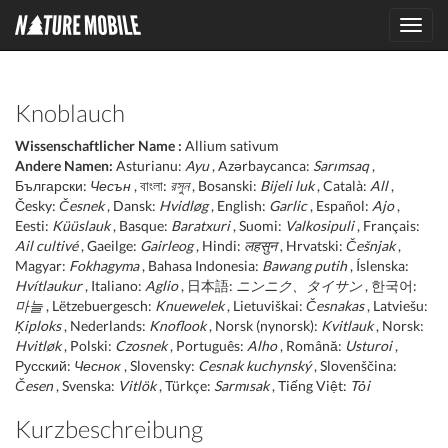
Toggl
navig
Knoblauch
Wissenschaftlicher Name :
Allium sativum
Andere Namen:
Asturianu:
Ayu
, Azərbaycanca:
Sarımsaq
,
Български:
Чесън
, বাংলা:
রসুন
, Bosanski:
Bijeli luk
, Català:
All
,
Česky:
Česnek
, Dansk:
Hvidløg
, English:
Garlic
, Español:
Ajo
,
Eesti:
Küüslauk
, Basque:
Baratxuri
, Suomi:
Valkosipuli
, Français:
Ail cultivé
, Gaeilge:
Gairleog
, Hindi:
लहसुन
, Hrvatski:
Češnjak
,
Magyar:
Fokhagyma
, Bahasa Indonesia:
Bawang putih
, Íslenska:
Hvítlaukur
, Italiano:
Aglio
, 日本語:
ニンニク、タイサン
, 한국어:
마늘
, Lëtzebuergesch:
Knuewelek
, Lietuviškai:
Česnakas
, Latviešu:
Ķiploks
, Nederlands:
Knoflook
, Norsk (nynorsk):
Kvitlauk
, Norsk:
Hvitløk
, Polski:
Czosnek
, Português:
Alho
, Română:
Usturoi
,
Русский:
Чеснок
, Slovensky:
Cesnak kuchynský
, Slovenščina:
Česen
, Svenska:
Vitlök
, Türkçe:
Sarmısak
, Tiếng Việt:
Tỏi
Kurzbeschreibung