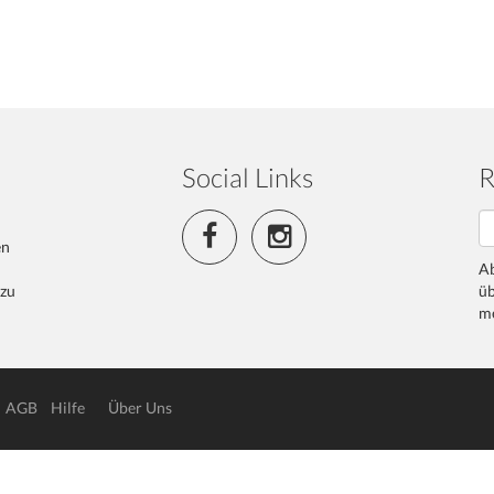
Social Links
R
en
Ab
 zu
üb
me
AGB
Hilfe
Über Uns