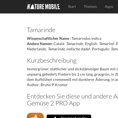
Start
Themen
Apps
Tamarinde
Wissenschaftlicher Name :
Tamarindus indica
Andere Namen:
Català:
Tamarinde
, English:
Tamarind
, 
Nederlands:
Tamarinde, indische dadel
, Português:
Tam
Kurzbeschreibung
Immergrüner, stattlicher und dickstämmiger Baum mit ü
unpaarig gefiedert, Fiedern bis 2 cm lang, graugrün, in
dem Aufblühen cremeweiß mit dunklerer Äderung, in ac
Author: Bruno P. Kremer
Entdecken Sie diese und andere A
Gemüse 2 PRO App