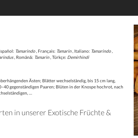
Español:
Tamarindo
, Français:
Tamarin
, Italiano:
Tamarindo
,
arindus
, Română:
Tamarin
, Türkçe:
Demirhindi
berhängenden Ästen; Blätter wechselständig, bis 15 cm lang,
 20–40 gegenständigen Paaren; Blüten in der Knospe hochrot, nach
hselständigen, …
rten in unserer Exotische Früchte &