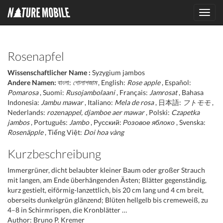
Toggl
navig
Rosenapfel
Wissenschaftlicher Name :
Syzygium jambos
Andere Namen:
বাংলা:
গোলাপজাম
, English:
Rose apple
, Español:
Pomarosa
, Suomi:
Rusojambolaani
, Français:
Jamrosat
, Bahasa
Indonesia:
Jambu mawar
, Italiano:
Mela de rosa
, 日本語:
フトモモ
,
Nederlands:
rozenappel, djamboe aer mawar
, Polski:
Czapetka
jambos
, Português:
Jambo
, Русский:
Розовое яблоко
, Svenska:
Rosenäpple
, Tiếng Việt:
Doi hoa vàng
Kurzbeschreibung
Immergrüner, dicht belaubter kleiner Baum oder großer Strauch
mit langen, am Ende überhängenden Ästen; Blätter gegenständig,
kurz gestielt, eiförmig-lanzettlich, bis 20 cm lang und 4 cm breit,
oberseits dunkelgrün glänzend; Blüten hellgelb bis cremeweiß, zu
4–8 in Schirmrispen, die Kronblätter …
Author: Bruno P. Kremer