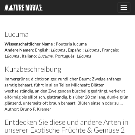
Toggl
navig
Lucuma
Wissenschaftlicher Name :
Pouteria lucuma
Andere Namen:
English:
Lúcuma
, Español:
Lúcuma
, Français:
Lúcuma
, Italiano:
Lucuma
, Português:
Lúcuma
Kurzbeschreibung
Immergrüner, dichtkroniger, rundlicher Baum; Zweige anfangs
samtig behaart, führt in allen Teilen Milchsaft; Blätter
wechselständig, an den Zweigenden büschelig gedrängt, verkehrt
eiförmig bis elliptisch, glattrandig, bis über 20 cm lang, dunkelgrün
glänzend, unterseits oft braun behaart; Blüten einzeln oder zu …
Author: Bruno P. Kremer
Entdecken Sie diese und andere Arten in
unserer Exotische Früchte & Gemüse 2