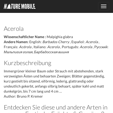
Toggl
navig
Acerola
Wissenschaftlicher Name :
Malpighia glabra
Andere Namen:
English:
Barbados Cherry
, Español:
Acerola
,
Français:
Acérola
, Italiano:
Acerola
, Português:
Acerola
, Русский:
Мальпигия голая, Барбадосская вишня
Kurzbeschreibung
Immergrüner kleiner Baum oder Strauch mit abstehenden, stark
verzweigten Ästen und behaarten Zweigen; Blätter gegenständig,
kurz gestielt bis sitzend, eiförmig, lederig, glattrandig oder
undeutlich gekerbt, anfangs silbrig behaart, später kahl und matt
dunkelgrün, bis 7 cm lang und 4 cm …
Author: Bruno P. Kremer
Entdecken Sie diese und andere Arten in