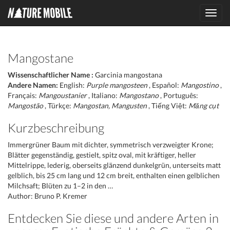
Toggl
navig
Mangostane
Wissenschaftlicher Name :
Garcinia mangostana
Andere Namen:
English:
Purple mangosteen
, Español:
Mangostino
,
Français:
Mangoustanier
, Italiano:
Mangostano
, Português:
Mangostão
, Türkçe:
Mangostan, Mangusten
, Tiếng Việt:
Măng cụt
Kurzbeschreibung
Immergrüner Baum mit dichter, symmetrisch verzweigter Krone;
Blätter gegenständig, gestielt, spitz oval, mit kräftiger, heller
Mittelrippe, lederig, oberseits glänzend dunkelgrün, unterseits matt
gelblich, bis 25 cm lang und 12 cm breit, enthalten einen gelblichen
Milchsaft; Blüten zu 1–2 in den …
Author: Bruno P. Kremer
Entdecken Sie diese und andere Arten in