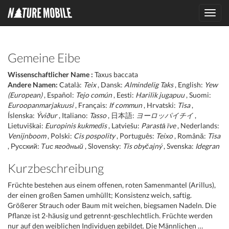
Toggl
navig
Gemeine Eibe
Wissenschaftlicher Name :
Taxus baccata
Andere Namen:
Català:
Teix
, Dansk:
Almindelig Taks
, English:
Yew
(European)
, Español:
Tejo común
, Eesti:
Harilik jugapuu
, Suomi:
Euroopanmarjakuusi
, Français:
If commun
, Hrvatski:
Tisa
,
Íslenska:
Ýviður
, Italiano:
Tasso
, 日本語:
ヨーロッパイチイ
,
Lietuviškai:
Europinis kukmedis
, Latviešu:
Parastā īve
, Nederlands:
Venijnboom
, Polski:
Cis pospolity
, Português:
Teixo
, Română:
Tisa
, Русский:
Тис ягодный
, Slovensky:
Tis obyčajný
, Svenska:
Idegran
Kurzbeschreibung
Früchte bestehen aus einem offenen, roten Samenmantel (Arillus),
der einen großen Samen umhüllt; Konsistenz weich, saftig.
Größerer Strauch oder Baum mit weichen, biegsamen Nadeln. Die
Pflanze ist 2-häusig und getrennt-geschlechtlich. Früchte werden
nur auf den weiblichen Individuen gebildet. Die Männlichen …