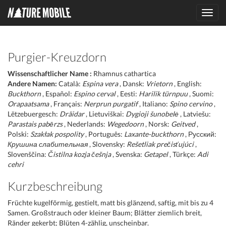
Toggl
navig
Purgier-Kreuzdorn
Wissenschaftlicher Name :
Rhamnus cathartica
Andere Namen:
Català:
Espina vera
, Dansk:
Vrietorn
, English:
Buckthorn
, Español:
Espino cerval
, Eesti:
Harilik türnpuu
, Suomi:
Orapaatsama
, Français:
Nerprun purgatif
, Italiano:
Spino cervino
,
Lëtzebuergesch:
Dräidar
, Lietuviškai:
Dygioji šunobelė
, Latviešu:
Parastais pabērzs
, Nederlands:
Wegedoorn
, Norsk:
Geitved
,
Polski:
Szakłak pospolity
, Português:
Laxante-buckthorn
, Русский:
Крушина слабительная
, Slovensky:
Rešetliak prečisťujúci
,
Slovenščina:
Čistilna kozja češnja
, Svenska:
Getapel
, Türkçe:
Adi
cehri
Kurzbeschreibung
Früchte kugelförmig, gestielt, matt bis glänzend, saftig, mit bis zu 4
Samen. Großstrauch oder kleiner Baum; Blätter ziemlich breit,
Ränder gekerbt; Blüten 4-zählig, unscheinbar.