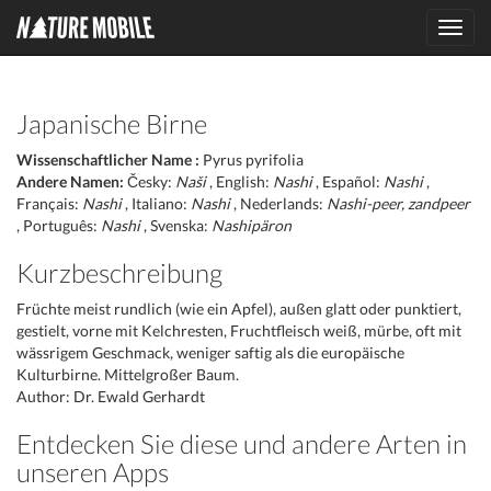
Toggl
navig
Japanische Birne
Wissenschaftlicher Name :
Pyrus pyrifolia
Andere Namen:
Česky:
Naši
, English:
Nashi
, Español:
Nashi
,
Français:
Nashi
, Italiano:
Nashi
, Nederlands:
Nashi-peer, zandpeer
, Português:
Nashi
, Svenska:
Nashipäron
Kurzbeschreibung
Früchte meist rundlich (wie ein Apfel), außen glatt oder punktiert,
gestielt, vorne mit Kelchresten, Fruchtfleisch weiß, mürbe, oft mit
wässrigem Geschmack, weniger saftig als die europäische
Kulturbirne. Mittelgroßer Baum.
Author: Dr. Ewald Gerhardt
Entdecken Sie diese und andere Arten in
unseren Apps