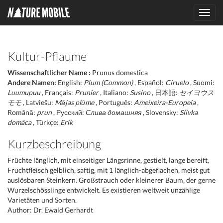
Toggl
navig
Kultur-Pflaume
Wissenschaftlicher Name :
Prunus domestica
Andere Namen:
English:
Plum (Common)
, Español:
Ciruelo
, Suomi:
Luumupuu
, Français:
Prunier
, Italiano:
Susino
, 日本語:
セイヨウス
モモ
, Latviešu:
Mājas plūme
, Português:
Ameixeira-Europeia
,
Română:
prun
, Русский:
Слива домашняя
, Slovensky:
Slivka
domáca
, Türkçe:
Erik
Kurzbeschreibung
Früchte länglich, mit einseitiger Längsrinne, gestielt, lange bereift,
Fruchtfleisch gelblich, saftig, mit 1 länglich-abgeflachen, meist gut
auslösbaren Steinkern. Großstrauch oder kleinerer Baum, der gerne
Wurzelschösslinge entwickelt. Es existieren weltweit unzählige
Varietäten und Sorten.
Author: Dr. Ewald Gerhardt