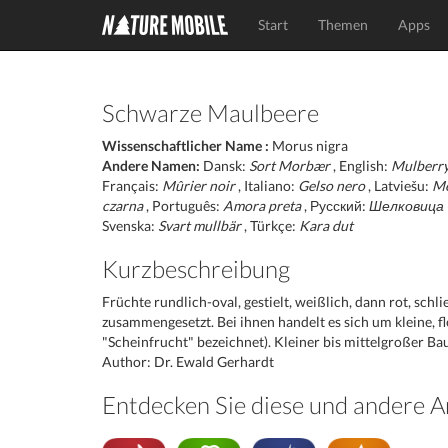
Start
Themen
Apps
Schwarze Maulbeere
Wissenschaftlicher Name :
Morus nigra
Andere Namen:
Dansk:
Sort Morbær
, English:
Mulberry
Français:
Mûrier noir
, Italiano:
Gelso nero
, Latviešu:
Me
czarna
, Português:
Amora preta
, Русский:
Шелковица 
Svenska:
Svart mullbär
, Türkçe:
Kara dut
Kurzbeschreibung
Früchte rundlich-oval, gestielt, weißlich, dann rot, schli
zusammengesetzt. Bei ihnen handelt es sich um kleine, f
"Scheinfrucht" bezeichnet). Kleiner bis mittelgroßer Ba
Author: Dr. Ewald Gerhardt
Entdecken Sie diese und andere A