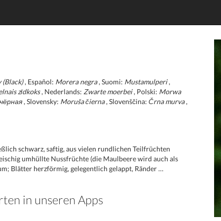
 (Black)
, Español:
Morera negra
, Suomi:
Mustamulperi
,
lnais zīdkoks
, Nederlands:
Zwarte moerbei
, Polski:
Morwa
чёрная
, Slovensky:
Moruša čierna
, Slovenščina:
Črna murva
,
eßlich schwarz, saftig, aus vielen rundlichen Teilfrüchten
leischig umhüllte Nussfrüchte (die Maulbeere wird auch als
um; Blätter herzförmig, gelegentlich gelappt, Ränder …
rten in unseren Apps