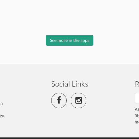
See more in the apps
Social Links
R
en
Ab
 zu
üb
me