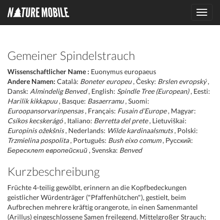
Toggl
navig
Gemeiner Spindelstrauch
Wissenschaftlicher Name :
Euonymus europaeus
Andere Namen:
Català:
Boneter europeu
, Česky:
Brslen evropský
,
Dansk:
Almindelig Benved
, English:
Spindle Tree (European)
, Eesti:
Harilik kikkapuu
, Basque:
Basaerramu
, Suomi:
Euroopansorvarinpensas
, Français:
Fusain d’Europe
, Magyar:
Csíkos kecskerágó
, Italiano:
Berretta del prete
, Lietuviškai:
Europinis ožekšnis
, Nederlands:
Wilde kardinaalsmuts
, Polski:
Trzmielina pospolita
, Português:
Bush eixo comum
, Русский:
Бересклет европейский
, Svenska:
Benved
Kurzbeschreibung
Früchte 4-teilig gewölbt, erinnern an die Kopfbedeckungen
geistlicher Würdenträger ("Pfaffenhütchen"), gestielt, beim
Aufbrechen mehrere kräftig orangerote, in einen Samenmantel
(Arillus) eingeschlossene Samen freilegend. Mittelgroßer Strauch;