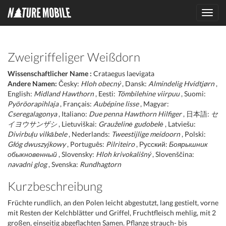
Toggl
navig
Zweigriffeliger Weißdorn
Wissenschaftlicher Name :
Crataegus laevigata
Andere Namen:
Česky:
Hloh obecný
, Dansk:
Almindelig Hvidtjørn
,
English:
Midland Hawthorn
, Eesti:
Tömbilehine viirpuu
, Suomi:
Pyöröorapihlaja
, Français:
Aubépine lisse
, Magyar:
Cseregalagonya
, Italiano:
Due penna Hawthorn Hilfiger
, 日本語:
セ
イヨウサンザシ
, Lietuviškai:
Grauželinė gudobelė
, Latviešu:
Divirbuļu vilkābele
, Nederlands:
Tweestijlige meidoorn
, Polski:
Głóg dwuszyjkowy
, Português:
Pilriteiro
, Русский:
Боярышник
обыкновенный
, Slovensky:
Hloh krivokališný
, Slovenščina:
navadni glog
, Svenska:
Rundhagtorn
Kurzbeschreibung
Früchte rundlich, an den Polen leicht abgestutzt, lang gestielt, vorne
mit Resten der Kelchblätter und Griffel, Fruchtfleisch mehlig, mit 2
großen, einseitig abgeflachten Samen. Pflanze strauch- bis