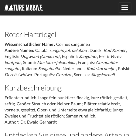
Toggl
navig
Roter Hartriegel
Wissenschaftlicher Name :
Cornus sanguinea
Andere Namen:
Català:
sanguinyol, pelabou
, Dansk:
Rød Kornel
,
English:
Dogwood (Common)
, Español:
Sanguino
, Eesti:
Verev
kontpuu
, Suomi:
Mustamarjakanukka
, Français:
Cornouiller
sanguin
, Italiano:
Sanguinella
, Nederlands:
Rode kornoelje
, Polski:
Dereń świdwa
, Português:
Cornizo
, Svenska:
Skogskornell
Kurzbeschreibung
Früchte rundlich, lange fein punktiert-flockig, kurz rötlich gestielt,
saftig. Großer Strauch oder kleiner Baum; Blätter relativ breit,
vorne zugespitzt, Ober- und Unterseite etwa gleichfarbig; junge
Zweige und Fruchtstiele rötlich; Samen rundlich.
Author: Dr. Ewald Gerhardt
Entdecken Sie diese und andere Arten in