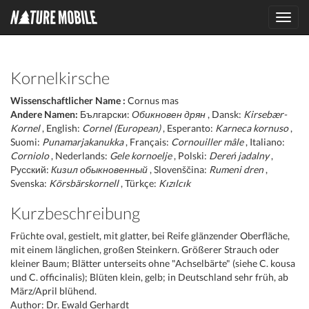
Toggl
navig
Kornelkirsche
Wissenschaftlicher Name :
Cornus mas
Andere Namen:
Български:
Обикновен дрян
, Dansk:
Kirsebær-
Kornel
, English:
Cornel (European)
, Esperanto:
Karneca kornuso
,
Suomi:
Punamarjakanukka
, Français:
Cornouiller mâle
, Italiano:
Corniolo
, Nederlands:
Gele kornoelje
, Polski:
Dereń jadalny
,
Русский:
Кизил обыкновенный
, Slovenščina:
Rumeni dren
,
Svenska:
Körsbärskornell
, Türkçe:
Kızılcık
Kurzbeschreibung
Früchte oval, gestielt, mit glatter, bei Reife glänzender Oberfläche,
mit einem länglichen, großen Steinkern. Größerer Strauch oder
kleiner Baum; Blätter unterseits ohne "Achselbärte" (siehe C. kousa
und C. officinalis); Blüten klein, gelb; in Deutschland sehr früh, ab
März/April blühend.
Author: Dr. Ewald Gerhardt