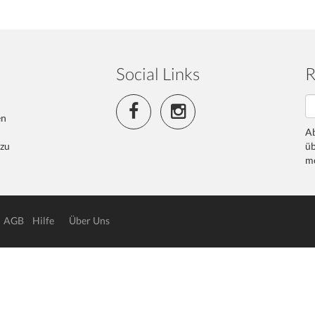
Social Links
R
en
Ab
 zu
üb
me
AGB
Hilfe
Über Uns