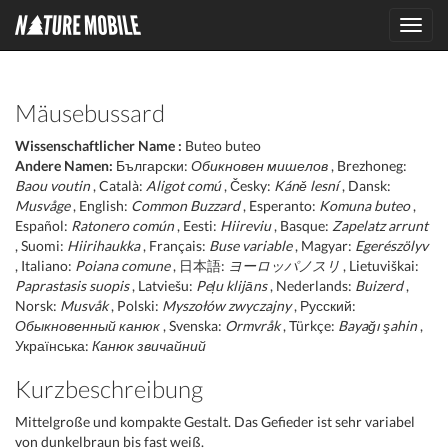
Toggl
navig
Mäusebussard
Wissenschaftlicher Name :
Buteo buteo
Andere Namen:
Български:
Обикновен мишелов
, Brezhoneg:
Baou voutin
, Català:
Aligot comú
, Česky:
Káně lesní
, Dansk:
Musvåge
, English:
Common Buzzard
, Esperanto:
Komuna buteo
,
Español:
Ratonero común
, Eesti:
Hiireviu
, Basque:
Zapelatz arrunt
, Suomi:
Hiirihaukka
, Français:
Buse variable
, Magyar:
Egerészölyv
, Italiano:
Poiana comune
, 日本語:
ヨーロッパノスリ
, Lietuviškai:
Paprastasis suopis
, Latviešu:
Peļu klijāns
, Nederlands:
Buizerd
,
Norsk:
Musvåk
, Polski:
Myszołów zwyczajny
, Русский:
Обыкновенный канюк
, Svenska:
Ormvråk
, Türkçe:
Bayağı şahin
,
Українська:
Канюк звичайний
Kurzbeschreibung
Mittelgroße und kompakte Gestalt. Das Gefieder ist sehr variabel
von dunkelbraun bis fast weiß.