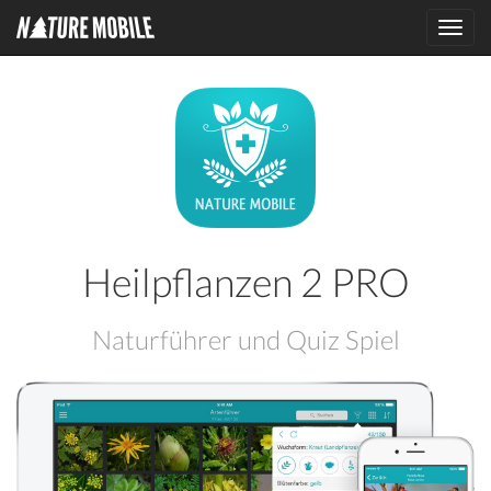
Toggl
navig
Heilpflanzen 2 PRO
Naturführer und Quiz Spiel