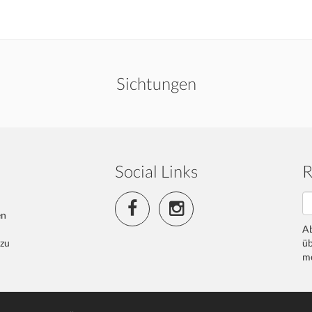
Sichtungen
Social Links
R
en
Ab
 zu
üb
me